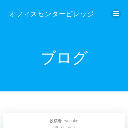
コ
ン
オフィスセンタービレッジ
テ
ン
ツ
へ
ス
ブログ
キ
ッ
プ
投稿者:
ryosuke
2月 22, 2021